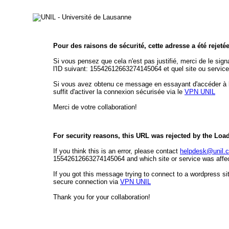
Pour des raisons de sécurité, cette adresse a été rejeté
Si vous pensez que cela n'est pas justifié, merci de le sign
l'ID suivant: 15542612663274145064 et quel site ou service
Si vous avez obtenu ce message en essayant d'accéder à l'é
suffit d'activer la connexion sécurisée via le
VPN UNIL
Merci de votre collaboration!
For security reasons, this URL was rejected by the Loa
If you think this is an error, please contact
helpdesk@unil.
15542612663274145064 and which site or service was affect
If you got this message trying to connect to a wordpress sit
secure connection via
VPN UNIL
Thank you for your collaboration!