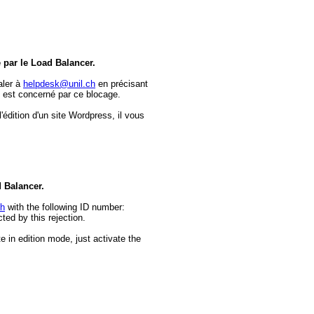
e par le Load Balancer.
aler à
helpdesk@unil.ch
en précisant
 est concerné par ce blocage.
dition d'un site Wordpress, il vous
d Balancer.
ch
with the following ID number:
ed by this rejection.
e in edition mode, just activate the