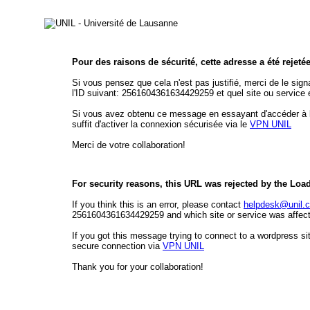
Pour des raisons de sécurité, cette adresse a été rejeté
Si vous pensez que cela n'est pas justifié, merci de le sign
l'ID suivant: 2561604361634429259 et quel site ou service 
Si vous avez obtenu ce message en essayant d'accéder à l'é
suffit d'activer la connexion sécurisée via le
VPN UNIL
Merci de votre collaboration!
For security reasons, this URL was rejected by the Loa
If you think this is an error, please contact
helpdesk@unil.
2561604361634429259 and which site or service was affecte
If you got this message trying to connect to a wordpress sit
secure connection via
VPN UNIL
Thank you for your collaboration!