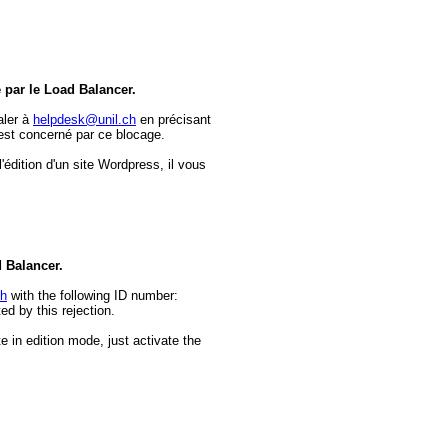
e par le Load Balancer.
aler à
helpdesk@unil.ch
en précisant
est concerné par ce blocage.
dition d'un site Wordpress, il vous
d Balancer.
ch
with the following ID number:
d by this rejection.
e in edition mode, just activate the