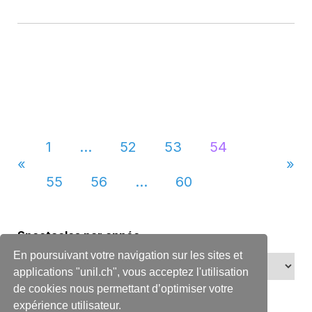
1
…
52
53
54
«
»
55
56
…
60
Spectacles par année
En poursuivant votre navigation sur les sites et
applications "unil.ch", vous acceptez l'utilisation
de cookies nous permettant d’optimiser votre
expérience utilisateur.