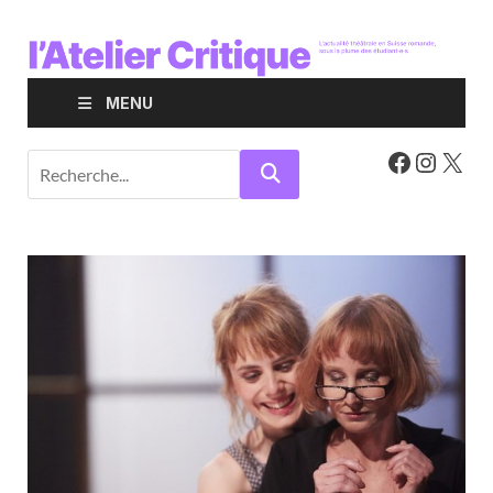
MENU
RE
CH
ER
CH
ER