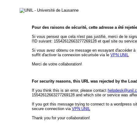
Pour des raisons de sécurité, cette adresse a été rejeté
Si vous pensez que cela n'est pas justifié, merci de le sign
l'ID suivant: 15542612663277269128 et quel site ou service
Si vous avez obtenu ce message en essayant d'accéder à l'é
suffit d'activer la connexion sécurisée via le
VPN UNIL
Merci de votre collaboration!
For security reasons, this URL was rejected by the Loa
If you think this is an error, please contact
helpdesk@unil.
15542612663277269128 and which site or service was affect
If you got this message trying to connect to a wordpress sit
secure connection via
VPN UNIL
Thank you for your collaboration!