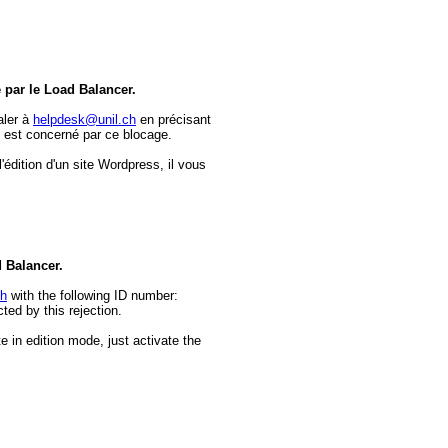
e par le Load Balancer.
aler à
helpdesk@unil.ch
en précisant
 est concerné par ce blocage.
dition d'un site Wordpress, il vous
d Balancer.
ch
with the following ID number:
ed by this rejection.
e in edition mode, just activate the