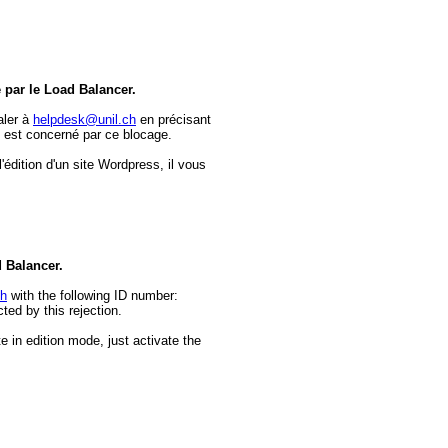
e par le Load Balancer.
aler à
helpdesk@unil.ch
en précisant
 est concerné par ce blocage.
dition d'un site Wordpress, il vous
d Balancer.
ch
with the following ID number:
ed by this rejection.
e in edition mode, just activate the