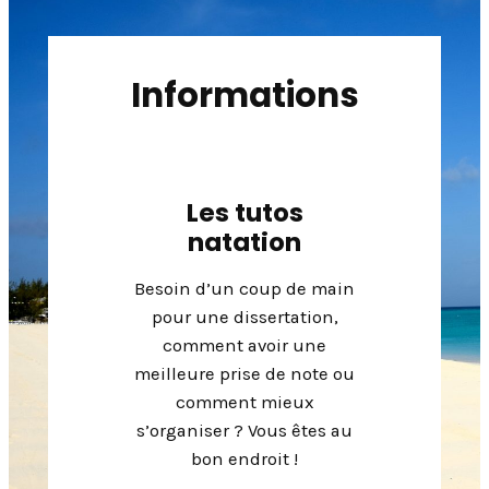
Informations
Les tutos
natation
F
sons
bie
Besoin d’un coup de main
dan
pour une dissertation,
mpagner
comment avoir une
pagner
Notre 
meilleure prise de note ou
rée
jeudi 2
comment mieux
 ?
1
s’organiser ? Vous êtes au
bon endroit !